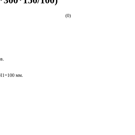
(0)
в.
Н1=100 мм.