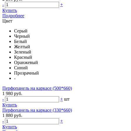
-
+
Купить
Подробнее
Цвет
Серый
Черный
Белый
Желтый
Зеленый
Красный
Оранжевый
Синий
Прозрачный
-
Перфопанель на каркасе (500*660)
1 980 руб.
-
+
шт
Купить
Перфопанель на каркасе (330*660)
1 880 руб.
-
+
Купить