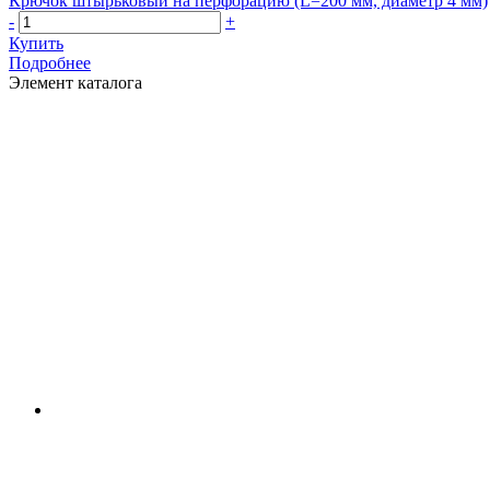
Крючок штырьковый на перфорацию (L=200 мм, диаметр 4 мм)
-
+
Купить
Подробнее
Элемент каталога