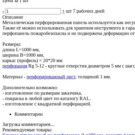
Цена за 1 шт
-
+
шт
7 рабочих дней
Описание
Металлическая перфорированная панель используется как несущ
Также её можно использовать для хранения инструмента в гар
перфопанель пожаробезопасна и не подвержена деформации от п
Размеры:
длина L=1000 мм,
ширина В=1000 мм,
каркас (профиль) = 20*20 мм
перфорация
Rg 5-12 - круглые отверстия диаметром 5 мм с шаг
Материал -
перфорированный лист
, толщиной 1 мм.
Дополнительно возможно:
- изготовление по размерам заказчика,
- покраска в любой цвет по каталогу RAL.
- изготовление с квадратной перфорацией.
Комментарии
Загрузка комментариев...
Рекомендуемые товары: